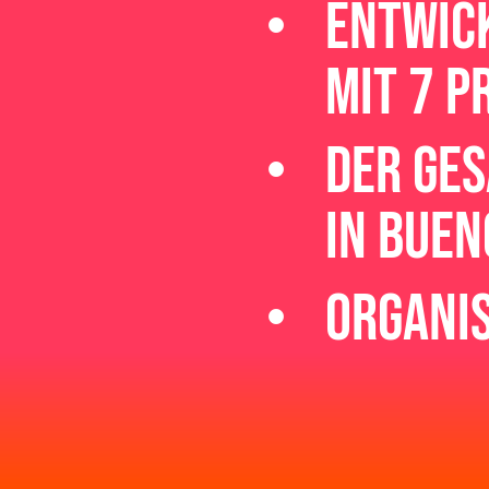
entwic
mit 7 
der ges
in buen
organis