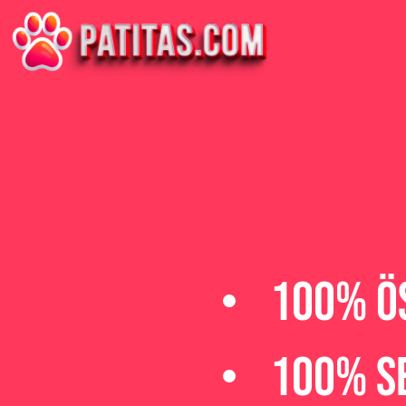
100% ö
100% Se